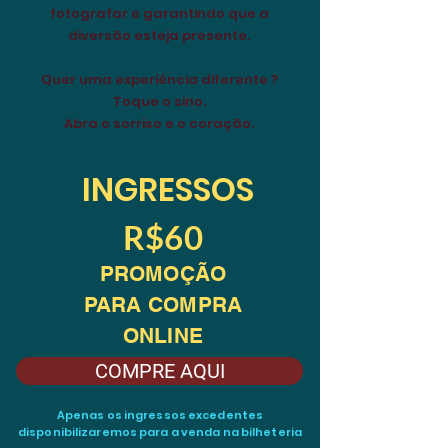
fotografar e garantindo que a
diversão esteja presente.
Quer uma experiência diferente ?
Toque o sino.
Abra o sorriso e o coração.
INGRESSOS
R$60
PROMOÇÃO
PARA COMPRA
ONLINE
COMPRE AQUI
Apenas os ingressos excedentes
disponibilizaremos para a venda na bilheteria