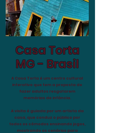
Casa Torta
MG - Brasil
A Casa Torta é um centro cultural
interativo que tem a proposta de
fazer adultos resgatarem
memórias de infância.
A visita é guiada por um artista da
casa, que conduz o público por
todos os cômodos ensinando jogos,
mostrando os cenários para